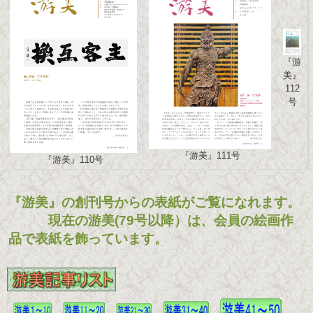
『游
美』
112
号
『游美』111号
『游美』110号
『游美』の創刊号からの表紙がご覧になれます。
現在の游美(79号以降）
は、会員の絵画作
品で表紙を飾っています
。