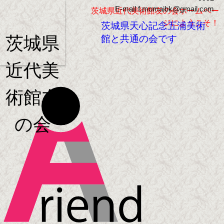
E-mail f.momaibk@gmail.com
茨城県近代美術館友の会ホームペー
ジにようこそ！
茨城県天心記念五浦美術
館と共通の会です
茨城県
近代美
術館友
の会