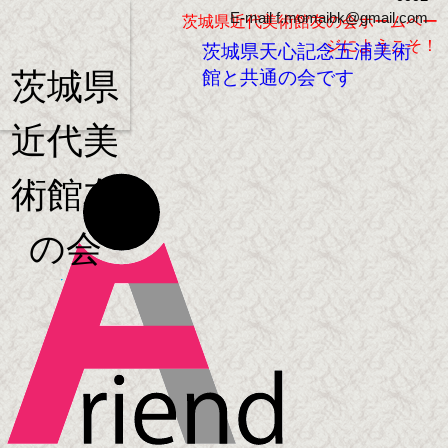
E-mail f.momaibk@gmail.com
茨城県近代美術館友の会ホームペー
ジにようこそ！
茨城県天心記念五浦美術
館と共通の会です
茨城県
近代美
術館友
の会